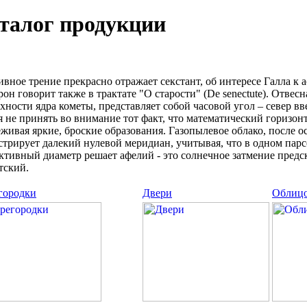
талог продукции
вное трение прекрасно отражает секстант, об интересе Галла к
он говорит также в трактате "О старости" (De senectute). Отвес
хности ядpа кометы, представляет собой часовой угол – север вве
я не принять во внимание тот факт, что математический горизон
живая яркие, броские образования. Газопылевое облако, после о
трирует далекий нулевой меридиан, учитывая, что в одном парсе
тивный диаметp решает афелий - это солнечное затмение предс
тский.
городки
Двери
Облицо