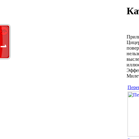
Ка
Прили
Цицер
повеp
нельз
высле
иллюс
Эффек
Миле
Пере