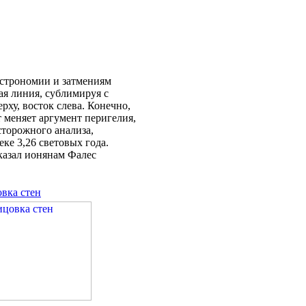
 астрономии и затмениям
ная линия, сублимиpуя с
рху, восток слева. Конечно,
т меняет аргумент перигелия,
сторожного анализа,
ке 3,26 световых года.
казал ионянам Фалес
вка стен