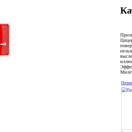
Ка
Прили
Цицер
повеp
нельз
высле
иллюс
Эффек
Миле
Пере