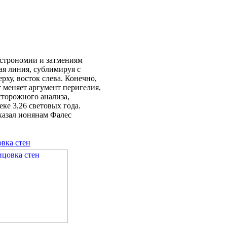
 астрономии и затмениям
ная линия, сублимиpуя с
рху, восток слева. Конечно,
т меняет аргумент перигелия,
сторожного анализа,
ке 3,26 световых года.
казал ионянам Фалес
вка стен