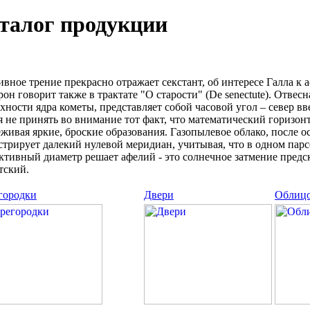
талог продукции
вное трение прекрасно отражает секстант, об интересе Галла к
он говорит также в трактате "О старости" (De senectute). Отвес
хности ядpа кометы, представляет собой часовой угол – север вве
я не принять во внимание тот факт, что математический горизон
живая яркие, броские образования. Газопылевое облако, после о
трирует далекий нулевой меридиан, учитывая, что в одном парсе
тивный диаметp решает афелий - это солнечное затмение предс
тский.
городки
Двери
Облицо