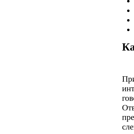
Ка
При
инт
гов
Отв
пре
сле