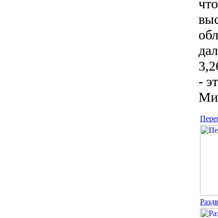
что
выс
обл
дал
3,2
- э
Ми
Пере
Разд